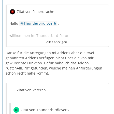
Zitat von Feuerdrache
Hallo
Thunderbirdlover6
,
willkommen im Thunderbird-Forum!
Alles anzeigen
Diese Erweiterung (= Add-on)
Identity Chooser
hilft
Danke für die Anregungen mi Addons aber die zwei
Dir da weiter.
genannten Addons verfügen nicht über die von mir
gewünschte Funktion. Dafür habe ich das Addon
Als Alternative gibt es auch noch die Erweiterung
"CatchAllBird" gefunden, welche meinen Anforderungen
Correct Identity
.
schon recht nahe kommt.
Gruß
Zitat von Veteran
Feuerdrache
Zitat von Thunderbirdlover6