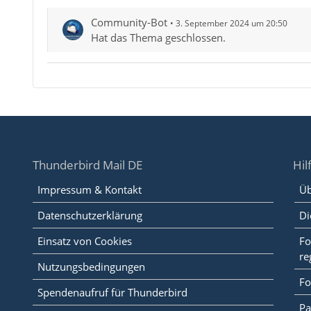
Community-Bot
3. September 2024 um 20:50
Hat das Thema geschlossen.
Thunderbird Mail DE
Hil
Impressum & Kontakt
Üb
Datenschutzerklärung
Di
Einsatz von Cookies
Fo
re
Nutzungsbedingungen
Fo
Spendenaufruf für Thunderbird
Pa