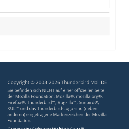
Copyright © 2003-2026 Thunderbird Mail DE
Sie befinden sich NICHT auf einer offiziellen Seite
der Mozilla Foundation. Mozilla®, mozilla.org®,
Firefox®, Thunderbird™, Bugzilla™, Sunbird®,
XUL™ und das Thunderbird-Logo sind (neben
anderen) eingetragene Markenzeichen der Mozilla
Foundation.
Community-Software:
WoltLab Suite™