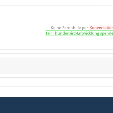
Keine Forenhilfe per
Konversatio
Für Thunderbird-Entwicklung spend