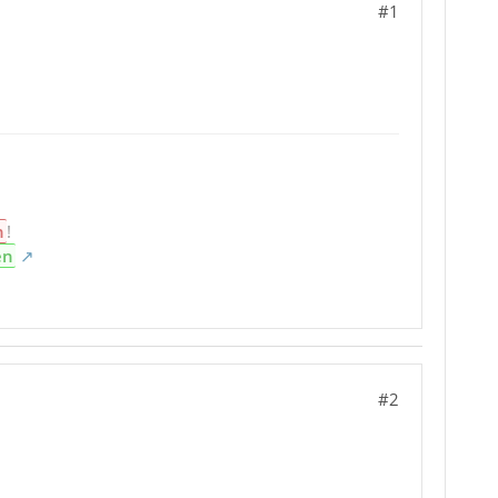
#1
n
!
en
#2