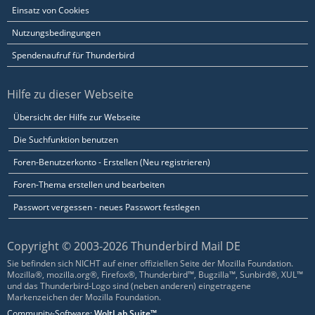
Einsatz von Cookies
Nutzungsbedingungen
Spendenaufruf für Thunderbird
Hilfe zu dieser Webseite
Übersicht der Hilfe zur Webseite
Die Suchfunktion benutzen
Foren-Benutzerkonto - Erstellen (Neu registrieren)
Foren-Thema erstellen und bearbeiten
Passwort vergessen - neues Passwort festlegen
Copyright © 2003-2026 Thunderbird Mail DE
Sie befinden sich NICHT auf einer offiziellen Seite der Mozilla Foundation.
Mozilla®, mozilla.org®, Firefox®, Thunderbird™, Bugzilla™, Sunbird®, XUL™
und das Thunderbird-Logo sind (neben anderen) eingetragene
Markenzeichen der Mozilla Foundation.
Community-Software:
WoltLab Suite™