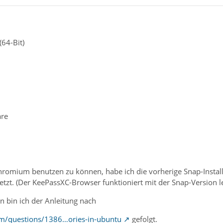
64-Bit)
are
omium benutzen zu können, habe ich die vorherige Snap-Installa
tzt. (Der KeePassXC-Browser funktioniert mit der Snap-Version le
on bin ich der Anleitung nach
om/questions/1386…ories-in-ubuntu
gefolgt.