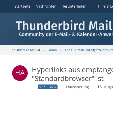
Startseite
Nachrichten
Herunterladen
Hilfe & L
Thunderbird Mail DE
Forum
Hilfe zu E-Mail und allgemeines Ar
Hyperlinks aus empfange
"Standardbrowser" ist
Haussperling
15. Augu
91.*
Linux