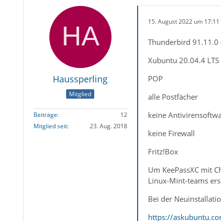
15. August 2022 um 17:11
Thunderbird 91.11.0 (
Xubuntu 20.04.4 LTS
Haussperling
POP
Mitglied
alle Postfächer
keine Antivirensoftw
Beiträge
12
Mitglied seit
23. Aug. 2018
keine Firewall
Fritz!Box
Um KeePassXC mit Chr
Linux-Mint-teams erse
Bei der Neuinstallati
https://askubuntu.c