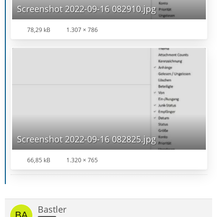
Screenshot 2022-09-16 082910.jpg
78,29 kB
1.307 × 786
Screenshot 2022-09-16 082825.jpg
66,85 kB
1.320 × 765
Bastler