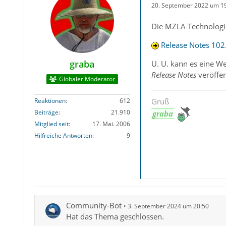
20. September 2022 um 1
Die MZLA Technologie
Release Notes 102.
graba
U. U. kann es eine W
Release Notes
veröffen
Globaler Moderator
Reaktionen
612
Gruß
Beiträge
21.910
graba
Mitglied seit
17. Mai. 2006
Hilfreiche Antworten
9
Community-Bot
3. September 2024 um 20:50
Hat das Thema geschlossen.