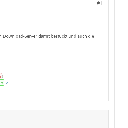
#1
en Download-Server damit bestückt und auch die
n
!
en