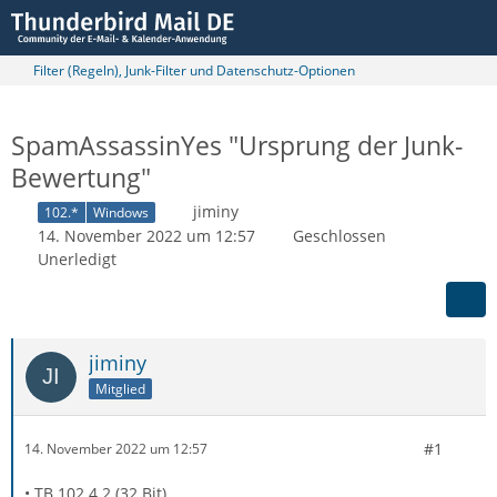
Filter (Regeln), Junk-Filter und Datenschutz-Optionen
SpamAssassinYes "Ursprung der Junk-
Bewertung"
jiminy
102.*
Windows
14. November 2022 um 12:57
Geschlossen
Unerledigt
jiminy
Mitglied
#1
14. November 2022 um 12:57
• TB 102.4.2 (32 Bit)