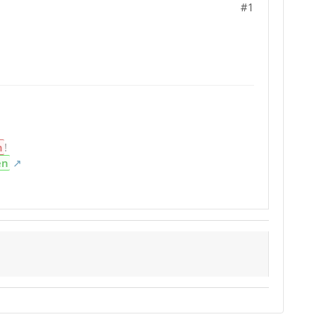
#1
n
!
en