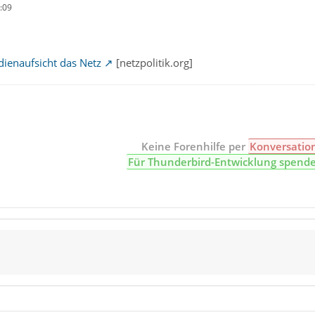
:09
ienaufsicht das Netz
[netzpolitik.org]
Keine Forenhilfe per
Konversatio
Für Thunderbird-Entwicklung spend