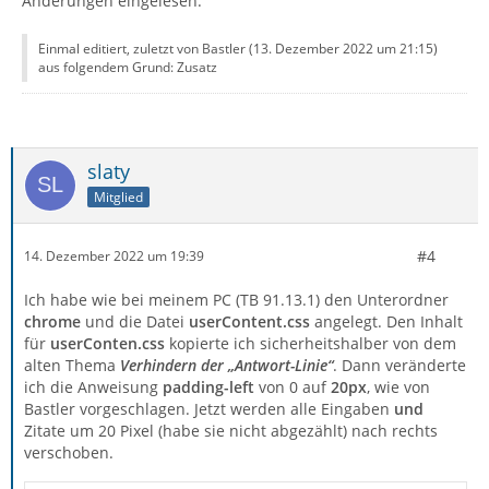
Änderungen eingelesen.
Einmal editiert, zuletzt von Bastler (
13. Dezember 2022 um 21:15
)
aus folgendem Grund: Zusatz
slaty
Mitglied
#4
14. Dezember 2022 um 19:39
Ich habe wie bei meinem PC (TB 91.13.1) den Unterordner
chrome
und die Datei
userContent.css
angelegt. Den Inhalt
für
userConten.css
kopierte ich sicherheitshalber von dem
alten Thema
Verhindern der „Antwort-Linie“
. Dann veränderte
ich die Anweisung
padding-left
von 0 auf
20px
, wie von
Bastler vorgeschlagen. Jetzt werden alle Eingaben
und
Zitate um 20 Pixel (habe sie nicht abgezählt) nach rechts
verschoben.