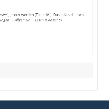
esen
' gesetzt werden (Taste '
M
'). Das läßt sich doch
lungen → Allgemein →Lesen & Ansicht
')