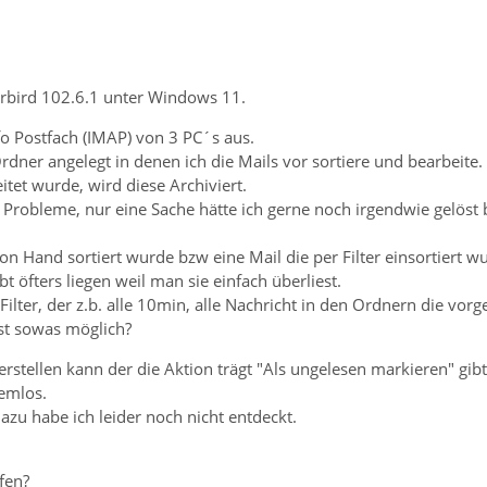
rbird 102.6.1 unter Windows 11.
fo Postfach (IMAP) von 3 PC´s aus.
dner angelegt in denen ich die Mails vor sortiere und bearbeite.
tet wurde, wird diese Archiviert.
e Probleme, nur eine Sache hätte ich gerne noch irgendwie gelös
n Hand sortiert wurde bzw eine Mail die per Filter einsortiert 
t öfters liegen weil man sie einfach überliest.
 Filter, der z.b. alle 10min, alle Nachricht in den Ordnern die vo
Ist sowas möglich?
erstellen kann der die Aktion trägt "Als ungelesen markieren" gib
lemlos.
zu habe ich leider noch nicht entdeckt.
fen?