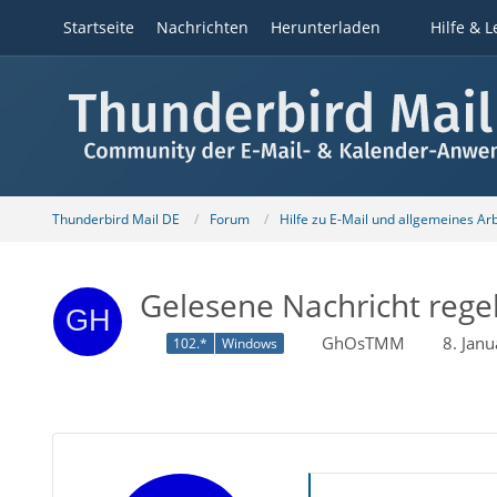
Startseite
Nachrichten
Herunterladen
Hilfe & L
Thunderbird Mail DE
Forum
Hilfe zu E-Mail und allgemeines Ar
Gelesene Nachricht rege
GhOsTMM
8. Jan
102.*
Windows