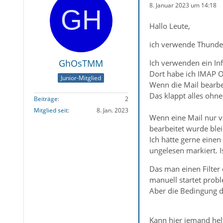
8. Januar 2023 um 14:18
Hallo Leute,
ich verwende Thunde
GhOsTMM
Ich verwenden ein In
Dort habe ich IMAP Or
Junior-Mitglied
Wenn die Mail bearbei
Das klappt alles ohn
Beiträge
2
Mitglied seit
8. Jan. 2023
Wenn eine Mail nur vo
bearbeitet wurde bleib
Ich hätte gerne einen
ungelesen markiert. 
Das man einen Filter 
manuell startet prob
Aber die Bedingung da
Kann hier jemand hel