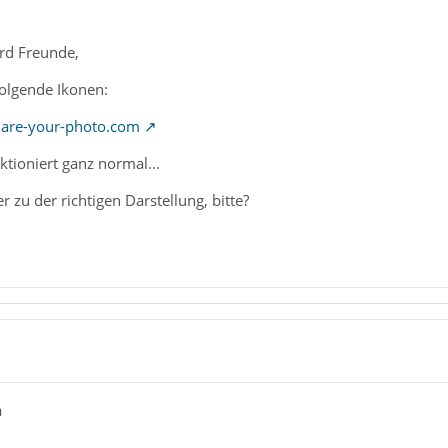
ird Freunde,
 folgende Ikonen:
hare-your-photo.com
tioniert ganz normal...
zu der richtigen Darstellung, bitte?
a