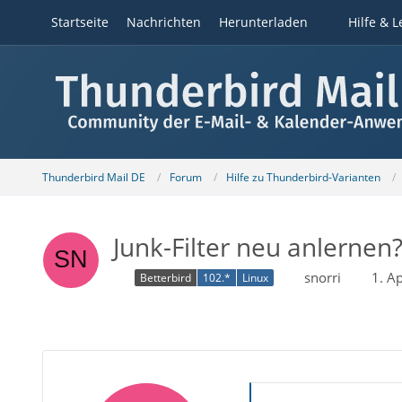
Startseite
Nachrichten
Herunterladen
Hilfe & L
Thunderbird Mail DE
Forum
Hilfe zu Thunderbird-Varianten
Junk-Filter neu anlernen
snorri
1. A
Betterbird
102.*
Linux