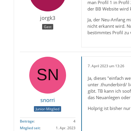
man Profil 1 in Profi
der BB Website wird k
jorgk3
Ja, der Neu-Anfang mi
nicht erkannt wird. 
Gast
bestimmtes Profil zu
7. April 2023 um 13:26
Ja, dieses "einfach w
unter .thunderbird/ l
gibt. TB kann ich soof
das Neuanlegen oder 
snorri
Holprig ist bisher nu
Junior-Mitglied
Beiträge
4
Mitglied seit
1. Apr. 2023