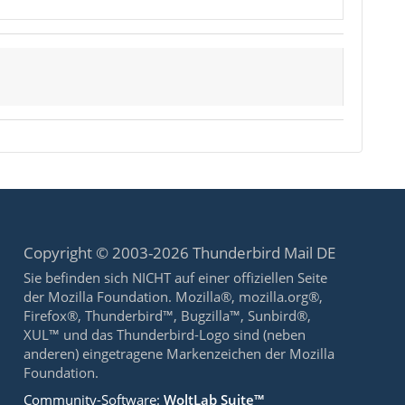
Copyright © 2003-2026 Thunderbird Mail DE
Sie befinden sich NICHT auf einer offiziellen Seite
der Mozilla Foundation. Mozilla®, mozilla.org®,
Firefox®, Thunderbird™, Bugzilla™, Sunbird®,
XUL™ und das Thunderbird-Logo sind (neben
anderen) eingetragene Markenzeichen der Mozilla
Foundation.
Community-Software:
WoltLab Suite™