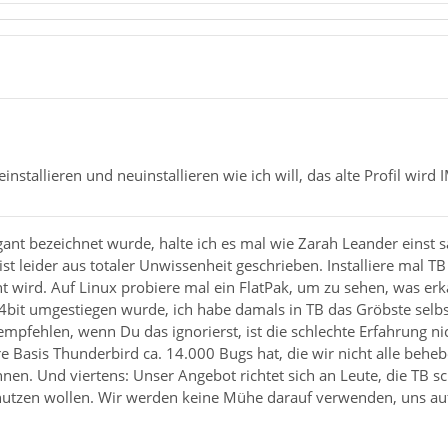
i
installieren und neuinstallieren wie ich will, das alte Profil wir
gant bezeichnet wurde, halte ich es mal wie Zarah Leander einst sa
ist leider aus totaler Unwissenheit geschrieben. Installiere mal T
nt wird. Auf Linux probiere mal ein FlatPak, um zu sehen, was e
4bit umgestiegen wurde, ich habe damals in TB das Gröbste selb
empfehlen, wenn Du das ignorierst, ist die schlechte Erfahrung nic
e Basis Thunderbird ca. 14.000 Bugs hat, die wir nicht alle behe
nnen. Und viertens: Unser Angebot richtet sich an Leute, die TB
tzen wollen. Wir werden keine Mühe darauf verwenden, uns auf Le