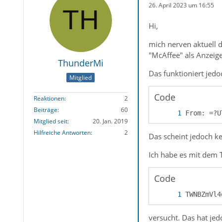
26. April 2023 um 16:55
Hi,
mich nerven aktuell
"McAffee" als Anzeig
ThunderMi
Das funktioniert jedo
Mitglied
Code
Reaktionen
2
Beiträge
60
From: =?U
Mitglied seit
20. Jan. 2019
Hilfreiche Antworten
2
Das scheint jedoch ke
Ich habe es mit dem T
Code
TWNBZmVl4
versucht. Das hat jed