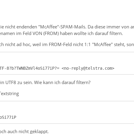
 die nicht endenden "McAffee"-SPAM-Mails. Da diese immer von
enamen im Feld VON (FROM) haben wollte ich darauf filtern.
ch nicht ad hoc, weil im FROM-Feld nicht 1:1 "McAffee" steht, so
TF-8?b?TWNBZmVl4oSi77iP?= <no-reply@telstra.com>
in UTF8 zu sein. Wie kann ich darauf filtern?
extstring
oSi77iP
och auch nicht geklappt.