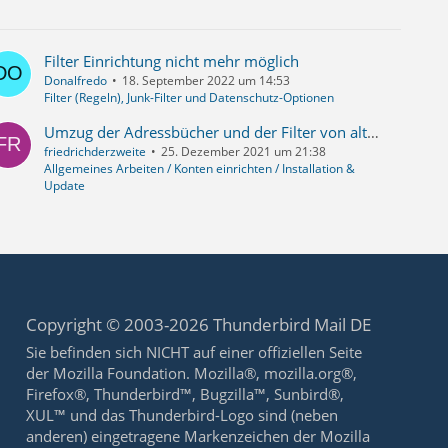
Filter Einrichtung nicht mehr möglich
Donalfredo
18. September 2022 um 14:53
Filter (Regeln), Junk-Filter und Datenschutz-Optionen
Umzug der Adressbücher und der Filter von alter Installation auf neue
friedrichderzweite
25. Dezember 2021 um 21:38
Allgemeines Arbeiten / Konten einrichten / Installation &
Update
Copyright © 2003-2026 Thunderbird Mail DE
Sie befinden sich NICHT auf einer offiziellen Seite
der Mozilla Foundation. Mozilla®, mozilla.org®,
Firefox®, Thunderbird™, Bugzilla™, Sunbird®,
XUL™ und das Thunderbird-Logo sind (neben
anderen) eingetragene Markenzeichen der Mozilla