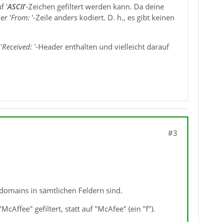
f '
ASCII
'-Zeichen gefiltert werden kann. Da deine
er '
From:
'-Zeile anders kodiert. D. h., es gibt keinen
'
Received:
'-Header enthalten und vielleicht darauf
#3
domains in sämtlichen Feldern sind.
Affee" gefiltert, statt auf "McAfee" (ein "f").