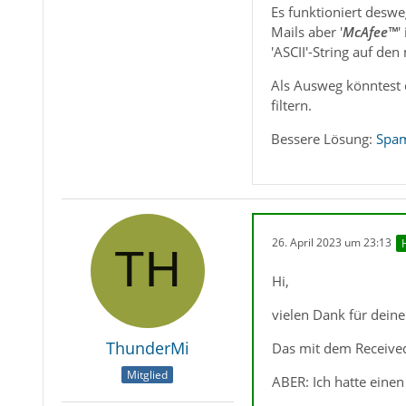
Es funktioniert deswe
Mails aber '
McAfee™
'
'ASCII'-String auf den
Als Ausweg könntest d
filtern.
Bessere Lösung:
Spam
26. April 2023 um 23:13
Hi,
vielen Dank für deine
ThunderMi
Das mit dem Received
Mitglied
ABER: Ich hatte einen