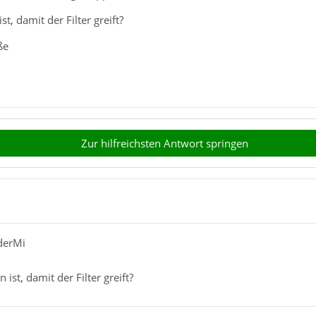
t, damit der Filter greift?
ße
Zur hilfreichsten Antwort springen
derMi
ist, damit der Filter greift?