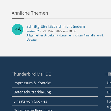
Ähnliche Themen
Schriftgröße läßt sich nicht ändern
kaktus52
29. März 2022 um 18:36
Allgemeines Arbeiten / Konten einrichten / Installation &
Update
Thunderbird Mail DE
Hil
Impressum & Kontakt
Üb
Datenschutzerklärung
Di
Einsatz von Cookies
Fo
re
Nutzungsbedingungen