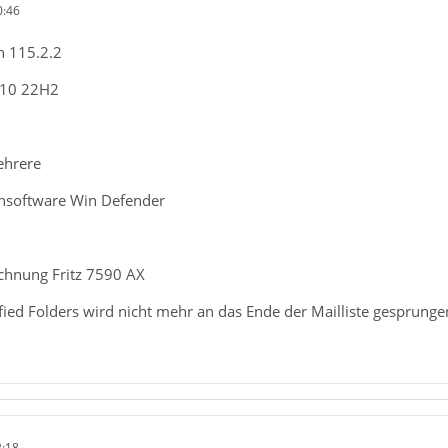
0:46
n 115.2.2
n10 22H2
ehrere
rensoftware Win Defender
chnung Fritz 7590 AX
ied Folders wird nicht mehr an das Ende der Mailliste gesprunge
2:18