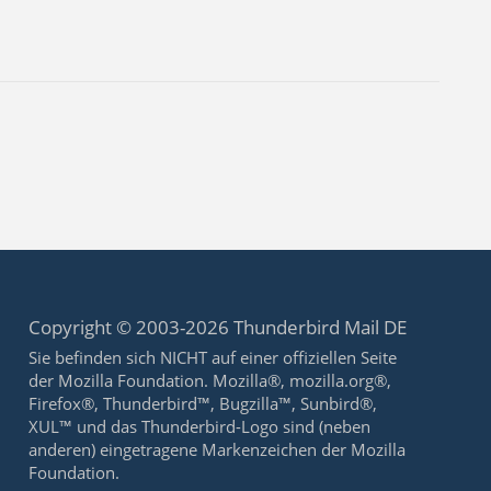
Copyright © 2003-2026 Thunderbird Mail DE
Sie befinden sich NICHT auf einer offiziellen Seite
der Mozilla Foundation. Mozilla®, mozilla.org®,
Firefox®, Thunderbird™, Bugzilla™, Sunbird®,
XUL™ und das Thunderbird-Logo sind (neben
anderen) eingetragene Markenzeichen der Mozilla
Foundation.