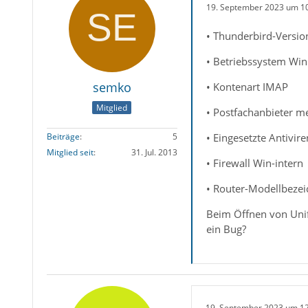
19. September 2023 um 1
• Thunderbird-Versio
• Betriebssystem Wi
semko
• Kontenart IMAP
Mitglied
• Postfachanbieter m
• Eingesetzte Antivi
Beiträge
5
Mitglied seit
31. Jul. 2013
• Firewall Win-intern
• Router-Modellbezei
Beim Öffnen von Unif
ein Bug?
19. September 2023 um 1