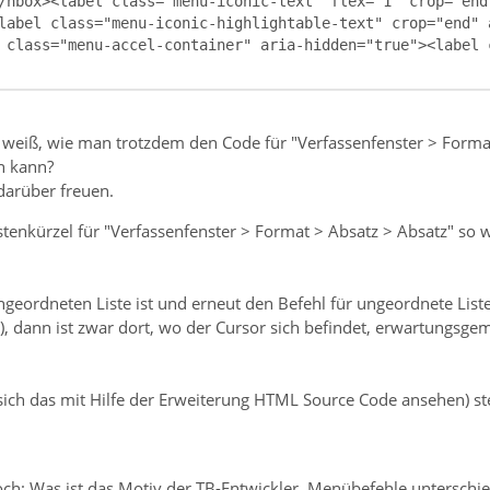
/hbox><label class="menu-iconic-text" flex="1" crop="end
label class="menu-iconic-highlightable-text" crop="end" 
 class="menu-accel-container" aria-hidden="true"><label 
r weiß, wie man trotzdem den Code für "Verfassenfenster > Form
n kann?
darüber freuen.
tenkürzel für "Verfassenfenster > Format > Absatz > Absatz" so w
geordneten Liste ist und erneut den Befehl für ungeordnete Liste
), dann ist zwar dort, wo der Cursor sich befindet, erwartungsgemä
ch das mit Hilfe der Erweiterung HTML Source Code ansehen) ste
ch: Was ist das Motiv der TB-Entwickler, Menübefehle unterschie