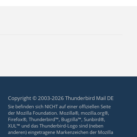
Copyright © 2003-2026 Thunderbird Mail DE
Sie befinden sich NICHT auf einer offiziellen Seite
der Mozilla Foundation. Mozilla®, mozilla.org®,
Firefox®, Thunderbird™, Bugzilla™, Sunbird®,
XUL™ und das Thunderbird-Logo sind (neben
anderen) eingetragene Markenzeichen der Mozilla