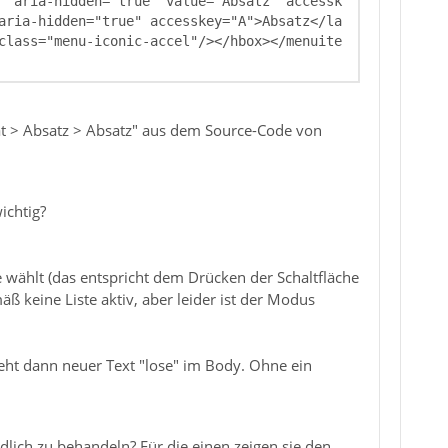
" aria-hidden="true" value="Absatz" accessk
aria-hidden="true" accesskey="A">Absatz</la
class="menu-iconic-accel"/></hbox></menuite
at > Absatz > Absatz" aus dem Source-Code von
ichtig?
 wählt (das entspricht dem Drücken der Schaltfläche
ß keine Liste aktiv, aber leider ist der Modus
ht dann neuer Text "lose" im Body. Ohne ein
dlich zu behandeln? Für die einen zeigen sie den