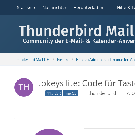
Startseite
Nachrichten
Herunterladen
Hilfe & L
Thunderbird Mail DE
Forum
Hilfe zu Add-ons und manuellen A
tbkeys lite: Code für Tas
thun.der.bird
7. 
115 ESR
macOS