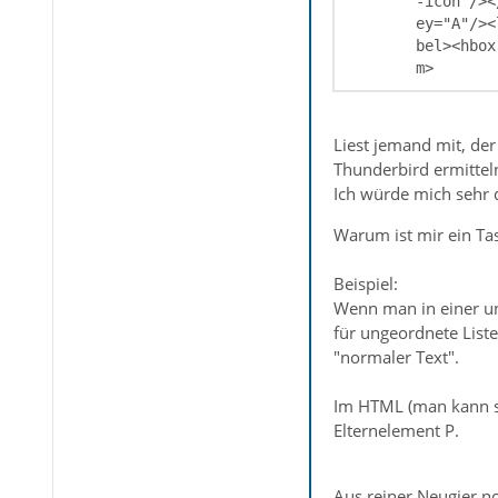
-icon"/><
ey="A"/><
bel><hbox
m>
Liest jemand mit, de
Thunderbird ermittel
Ich würde mich sehr 
Warum ist mir ein Tas
Beispiel:
Wenn man in einer un
für ungeordnete Liste
"normaler Text".
Im HTML (man kann si
Elternelement P.
Aus reiner Neugier no