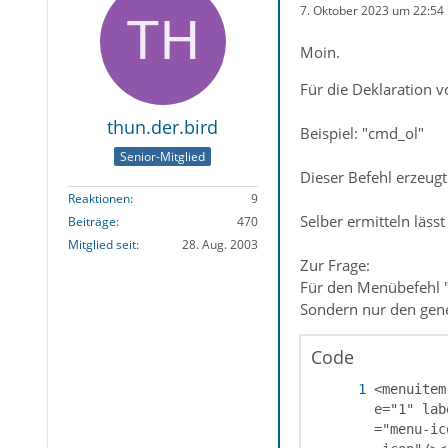
7. Oktober 2023 um 22:54
Moin.
Für die Deklaration v
thun.der.bird
Beispiel: "cmd_ol"
Senior-Mitglied
Dieser Befehl erzeugt
Reaktionen
9
Selber ermitteln läss
Beiträge
470
Mitglied seit
28. Aug. 2003
Zur Frage:
Für den Menübefehl "V
Sondern nur den gen
Code
<menuitem
e="1" lab
="menu-ic