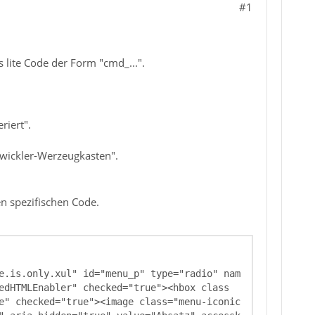
#1
 lite Code der Form "cmd_...".
riert".
ntwickler-Werzeugkasten".
en spezifischen Code.
e.is.only.xul" id="menu_p" type="radio" nam
edHTMLEnabler" checked="true"><hbox class
e" checked="true"><image class="menu-iconic