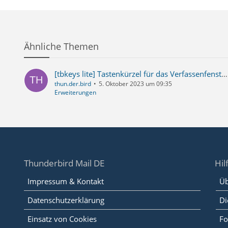
Ähnliche Themen
[tbkeys lite] Tastenkürzel für das Verfassenfenster für HTML-Mails: Code ermitteln
thun.der.bird
5. Oktober 2023 um 09:35
Erweiterungen
Thunderbird Mail DE
Hil
Impressum & Kontakt
Üb
Datenschutzerklärung
Di
Einsatz von Cookies
Fo