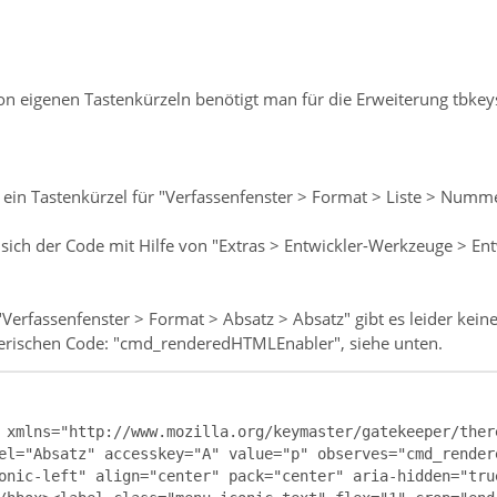
on eigenen Tastenkürzeln benötigt man für die Erweiterung tbkeys
 ein Tastenkürzel für "Verfassenfenster > Format > Liste > Numme
t sich der Code mit Hilfe von "Extras > Entwickler-Werkzeuge > E
erfassenfenster > Format > Absatz > Absatz" gibt es leider kein
erischen Code: "cmd_renderedHTMLEnabler", siehe unten.
 xmlns="http://www.mozilla.org/keymaster/gatekeeper/ther
el="Absatz" accesskey="A" value="p" observes="cmd_render
onic-left" align="center" pack="center" aria-hidden="tru