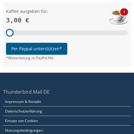
Kaffee ausgeben für:
1
3,00 €
Per Paypal unterstützen*
*Weiterleitung zu PayPal.Me
Thunderbird Mail DE
Impressum & Kontakt
Datenschutzerklärung
Einsatz von Cookies
Nutzungsbedingungen