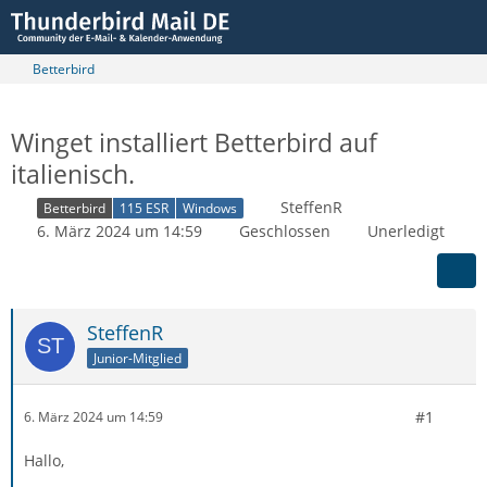
Betterbird
Winget installiert Betterbird auf
italienisch.
SteffenR
Betterbird
115 ESR
Windows
6. März 2024 um 14:59
Geschlossen
Unerledigt
SteffenR
Junior-Mitglied
#1
6. März 2024 um 14:59
Hallo,