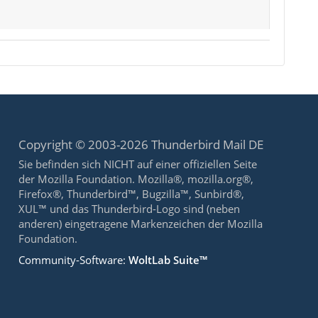
Copyright © 2003-2026 Thunderbird Mail DE
Sie befinden sich NICHT auf einer offiziellen Seite
der Mozilla Foundation. Mozilla®, mozilla.org®,
Firefox®, Thunderbird™, Bugzilla™, Sunbird®,
XUL™ und das Thunderbird-Logo sind (neben
anderen) eingetragene Markenzeichen der Mozilla
Foundation.
Community-Software:
WoltLab Suite™