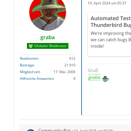
10. April 2024 um 05:37
Automated Test
Thunderbird Bu
We're improving the
graba
we can catch bugs 
inside!
Globaler Moderator
Reaktionen
612
Beiträge
21.910
Gruß
Mitglied seit
17. Mai. 2006
graba
Hilfreiche Antworten
9
Community-Bot
11. April 2025 um 04:30