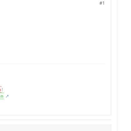
#1
n
!
en