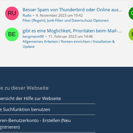
Besser Spam von Thunderbird oder Online aussortieren lassen?
Rudis
4. November 2023 um 10:42
Filter (Regeln), Junk-Filter und Datenschutz-Optionen
gibt es eine Möglichkeit, Prioritäten beim Mail-Abruf einzustellen. unabhängig vom Provider oder einer eingestellten Abrufhäufigkeit.
bergmann90
11. Februar 2023 um 14:46
Allgemeines Arbeiten / Konten einrichten / Installation &
Update
fe zu dieser Webseite
ersicht der Hilfe zur Webseite
e Suchfunktion benutzen
ren-Benutzerkonto - Erstellen (Neu
gistrieren)