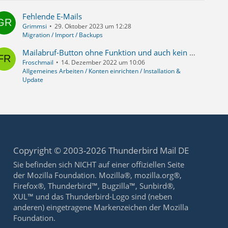
Fehlende E-Mails
Grimmsi
29. Oktober 2023 um 12:28
Migration / Import / Backups
Mailabruf-Button ohne Funktion und auch kein Abruf beim Start von TB
Froschmail
14. Dezember 2022 um 10:06
Allgemeines Arbeiten / Konten einrichten / Installation &
Update
Copyright © 2003-2026 Thunderbird Mail DE
Sie befinden sich NICHT auf einer offiziellen Seite
der Mozilla Foundation. Mozilla®, mozilla.org®,
Firefox®, Thunderbird™, Bugzilla™, Sunbird®,
XUL™ und das Thunderbird-Logo sind (neben
anderen) eingetragene Markenzeichen der Mozilla
Foundation.