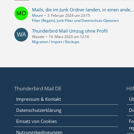
Mails, die im Junk Ordner landen, in einen anderen Ordner verschieben
Mount
3. Februar 2024 um 23:15
Filter (Regeln), Junk-Filter und Datenschutz-Optionen
Thunderbird Mail Umzug ohne Profil
Wazabi
14. März 2023 um 12:16
Migration / Import / Backups
Thunderbird Mail DE
Hil
Impressum & Kontakt
Üb
Datenschutzerklärung
Di
Einsatz von Cookies
Fo
re
Nutzungsbedingungen