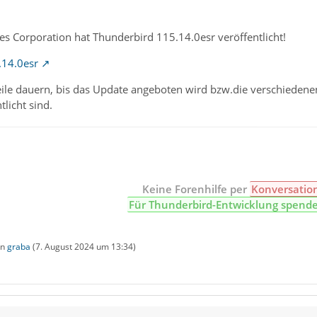
s Corporation hat Thunderbird 115.14.0esr veröffentlicht!
.14.0esr
eile dauern, bis das Update angeboten wird bzw.die verschieden
tlicht sind.
Keine Forenhilfe per
Konversatio
Für Thunderbird-Entwicklung spend
on
graba
(
7. August 2024 um 13:34
)