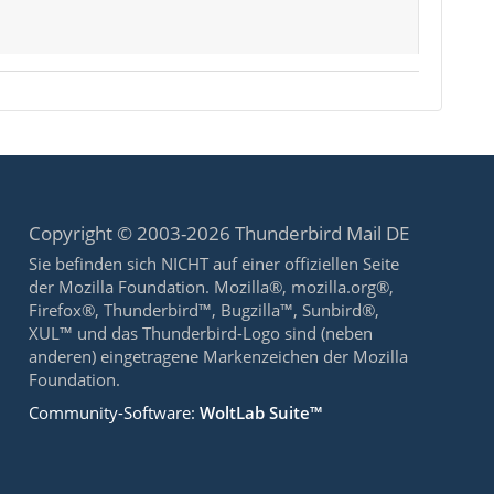
Copyright © 2003-2026 Thunderbird Mail DE
Sie befinden sich NICHT auf einer offiziellen Seite
der Mozilla Foundation. Mozilla®, mozilla.org®,
Firefox®, Thunderbird™, Bugzilla™, Sunbird®,
XUL™ und das Thunderbird-Logo sind (neben
anderen) eingetragene Markenzeichen der Mozilla
Foundation.
Community-Software:
WoltLab Suite™