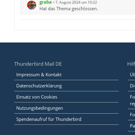
graba
7. August 2024 um 10:22
Hat das Thema geschlossen.
Thunderbird Mail DE
Hil
Impressum & Kontakt
Üb
Datenschutzerklärung
Di
Einsatz von Cookies
Fo
re
Nutzungsbedingungen
Fo
Spendenaufruf für Thunderbird
Pa