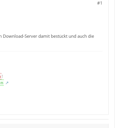
#1
en Download-Server damit bestückt und auch die
n
!
en