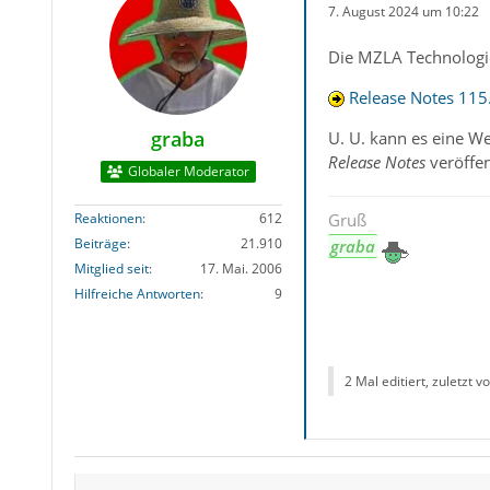
7. August 2024 um 10:22
Die MZLA Technologie
Release Notes 115
graba
U. U. kann es eine W
Release Notes
veröffen
Globaler Moderator
Reaktionen
612
Gruß
Beiträge
21.910
graba
Mitglied seit
17. Mai. 2006
Hilfreiche Antworten
9
2 Mal editiert, zuletzt v