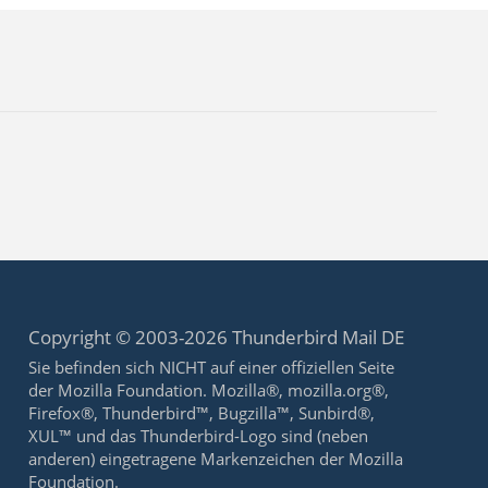
Copyright © 2003-2026 Thunderbird Mail DE
Sie befinden sich NICHT auf einer offiziellen Seite
der Mozilla Foundation. Mozilla®, mozilla.org®,
Firefox®, Thunderbird™, Bugzilla™, Sunbird®,
XUL™ und das Thunderbird-Logo sind (neben
anderen) eingetragene Markenzeichen der Mozilla
Foundation.