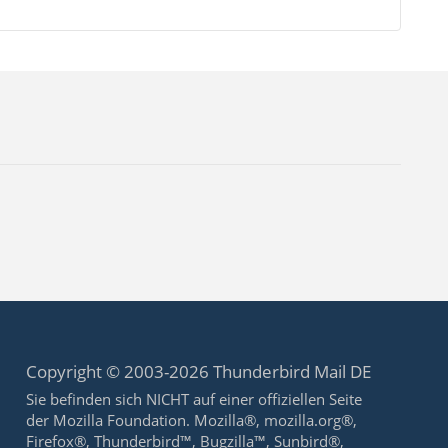
Copyright © 2003-2026 Thunderbird Mail DE
Sie befinden sich NICHT auf einer offiziellen Seite
der Mozilla Foundation. Mozilla®, mozilla.org®,
Firefox®, Thunderbird™, Bugzilla™, Sunbird®,