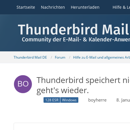
Startseite
Nachrichten
Herunterladen
Hilfe & L
Thunderbird Mail DE
Forum
Hilfe zu E-Mail und allgemeines Ar
Thunderbird speichert n
geht's wieder.
boyherre
8. Jan
128 ESR
Windows