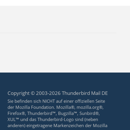
Copyright © 2003-2026 Thunderbird Mail DE
Sie befinden sich NICHT auf einer offiziellen Seite
der Mozilla Foundation. Mozilla®, mozilla.org®,
Firefox®, Thunderbird™, Bugzilla™, Sunbird®,
XUL™ und das Thunderbird-Logo sind (neben
anderen) eingetragene Markenzeichen der Mozilla