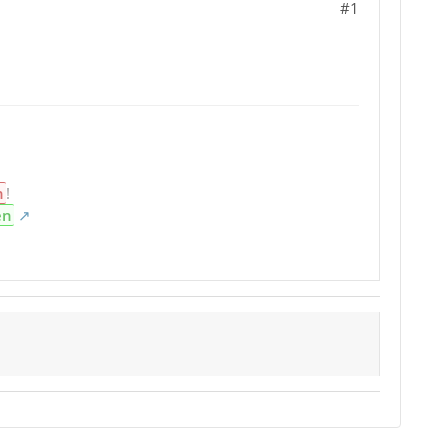
#1
n
!
en