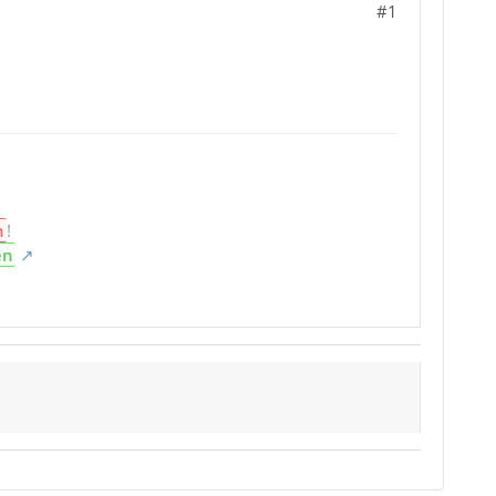
#1
n
!
en