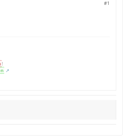
#1
n
!
en