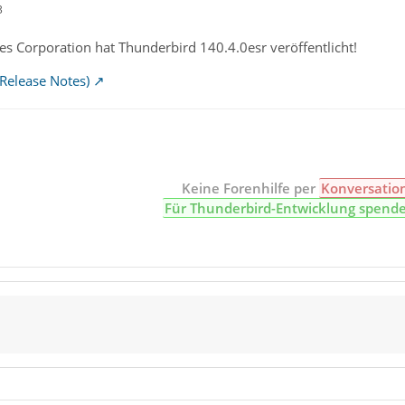
3
s Corporation hat Thunderbird 140.4.0esr veröffentlicht!
Release Notes)
Keine Forenhilfe per
Konversatio
Für Thunderbird-Entwicklung spend