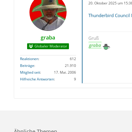
20. Oktober 2025 um 15:3
Thunderbird Council
graba
Gruß
graba
Globaler Moderator
Reaktionen
612
Beiträge
21.910
Mitglied seit
17. Mai. 2006
Hilfreiche Antworten
9
Ähnliche Themen