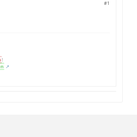
#1
n
!
en