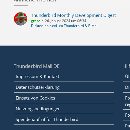
Thunderbird Monthly Development Digest
graba
26. Januar 2024 um 06:34
Diskussion rund um Thunderbird & E-Mail
Thunderbird Mail DE
Hil
Impressum & Kontakt
Üb
Datenschutzerklärung
Di
Einsatz von Cookies
Fo
re
Nutzungsbedingungen
Fo
Spendenaufruf für Thunderbird
Pa