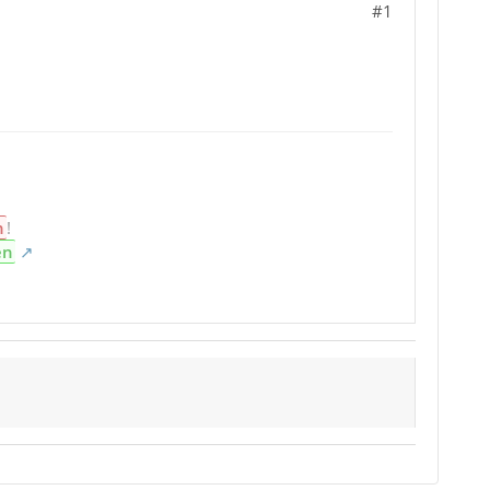
#1
n
!
en