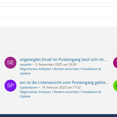
angezeigtes Email Im Posteingang lässt sich nicht löschen
seepiob
3. November 2025 um 16:29
Allgemeines Arbeiten / Konten einrichten / Installation &
Update
wo ist die Listenansicht vom Posteingang geblieben ??? ...die neue version 128.7.0esr hat nur noch unübersichtliche und verschwenderische "Kartenansicht" (jede Mail mehrzeilig hoch)
Spiderbeam
14. Februar 2025 um 17:32
Allgemeines Arbeiten / Konten einrichten / Installation &
Update