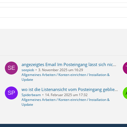
angezeigtes Email Im Posteingang lässt sich nicht löschen
seepiob
3. November 2025 um 16:29
Allgemeines Arbeiten / Konten einrichten / Installation &
Update
wo ist die Listenansicht vom Posteingang geblieben ??? ...die neue version 128.7.0esr hat nur noch unübersichtliche und verschwenderische "Kartenansicht" (jede Mail mehrzeilig hoch)
Spiderbeam
14. Februar 2025 um 17:32
Allgemeines Arbeiten / Konten einrichten / Installation &
Update