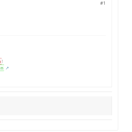
#1
n
!
en