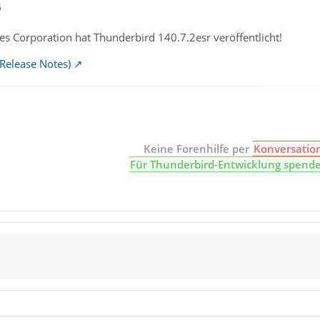
5
s Corporation hat Thunderbird 140.7.2esr veröffentlicht!
Release Notes)
Keine Forenhilfe per
Konversatio
Für Thunderbird-Entwicklung spend