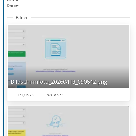
Daniel
Bilder
Bildschirmfoto_20260418_090642.png
131,06 kB
1.870 × 973