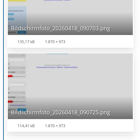
Bildschirmfoto_20260418_090703.png
135,17 kB
1.870 × 973
Bildschirmfoto_20260418_090725.png
114,41 kB
1.870 × 973