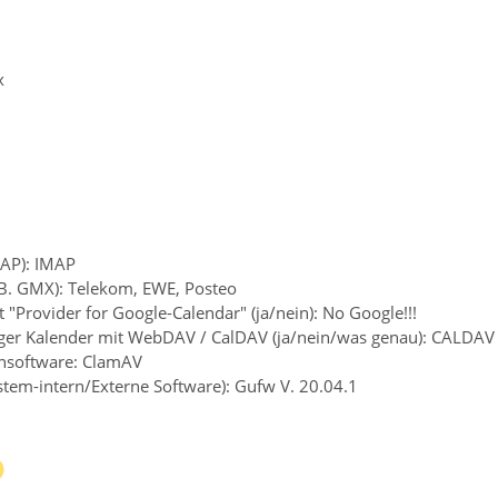
x
MAP): IMAP
z.B. GMX): Telekom, EWE, Posteo
 "Provider for Google-Calendar" (ja/nein): No Google!!!
iger Kalender mit WebDAV / CalDAV (ja/nein/was genau): CALDAV
rensoftware: ClamAV
ystem-intern/Externe Software): Gufw V. 20.04.1