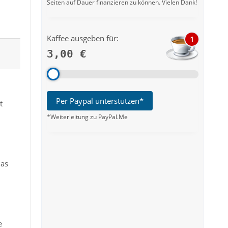
Seiten auf Dauer finanzieren zu können. Vielen Dank!
Kaffee ausgeben für:
1
3,00 €
Per Paypal unterstützen*
t
*Weiterleitung zu PayPal.Me
das
e