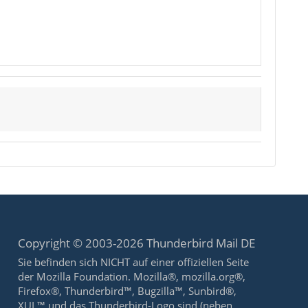
Copyright © 2003-2026 Thunderbird Mail DE
Sie befinden sich NICHT auf einer offiziellen Seite
der Mozilla Foundation. Mozilla®, mozilla.org®,
Firefox®, Thunderbird™, Bugzilla™, Sunbird®,
XUL™ und das Thunderbird-Logo sind (neben