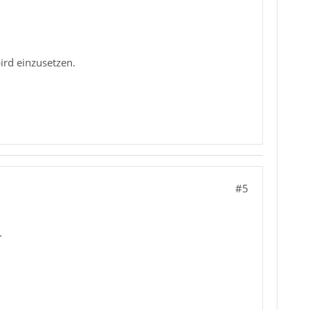
rd einzusetzen.
#5
.