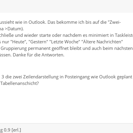
ussieht wie in Outlook. Das bekomme ich bis auf die "Zwei-
ma >Datum).
chließe und wieder starte oder nachdem es minimiert in Taskleist
s nur "Heute", "Gestern" "Letzte Woche" "Ältere Nachrichten"
ie Gruppierung permanent geöffnet bleibt und auch beim nächsten
müssen. Danke für die Antworten.
d 3 die zwei Zeilendarstellung in Posteingang wie Outlook geplant
 Tabellenanschicht?
 0.9 [erl.]