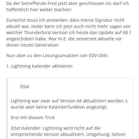
Instinktiv habe ich (dummerweise ohne hier im Forum
Da der betreffende Fred jetzt aber geschlossen ist, darf ich
zu schauen) auch bei Thunderbird über Hilfe nach
hoffentlich hier weiter machen:
Updates geschaut und fataler Weise auch gleich die 68.1
Zunächst muss ich anmerken, dass meine Signatur nicht
drüberinstalliert, selbstverständlich ohne vorherige
aktuell war, leider kann ich jetzt auch nicht mehr sagen von
Sicherung.
welcher Thunderbird-Version ich heute das Update auf 68.1
angeschoben habe. War m.E. die seinerzeit aktuelle vor
Jetzt sind u.a. (die schlimmsten Probleme):
dieser neuen Generation.
Nun aber zu den Lösungsansätzen von EDV-Oldi:
* alle Erweiterungen außer Lighning deaktviert und
Updates nicht verfügbar.
1. Lightning Kalender aktivieren
* Lighning Kalender ausgegraut und lassen sich nicht
aktivieren
Zitat
* Wenn ich auf eine eMail (Werbung) klicke, öffnen sich
Lightning war zwar auf Version 68 aktualisiert worden, s
gefühlt 100 Fenster in Firefox, beispielsweise jedes Foto
wurde aber keine Kalenderfunktion angezeigt.
ein extra TAB
Erst mit diesem Trick
Gibt es noch ein zurück? Ich muss noch schauen ob ich
Zitat Kalender: Lightning wird nicht auf die
auf einem anderen Rechner das alte Profil retten kann.
entsprechende Version aktualisiert. Umgehung: Setzen