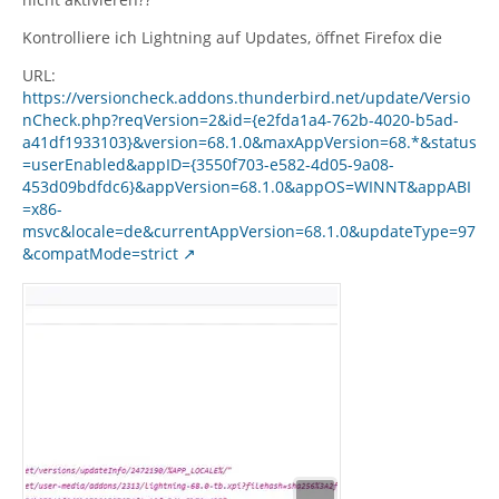
Kontrolliere ich Lightning auf Updates, öffnet Firefox die
URL:
https://versioncheck.addons.thunderbird.net/update/Versio
nCheck.php?reqVersion=2&id={e2fda1a4-762b-4020-b5ad-
a41df1933103}&version=68.1.0&maxAppVersion=68.*&status
=userEnabled&appID={3550f703-e582-4d05-9a08-
453d09bdfdc6}&appVersion=68.1.0&appOS=WINNT&appABI
=x86-
msvc&locale=de&currentAppVersion=68.1.0&updateType=97
&compatMode=strict