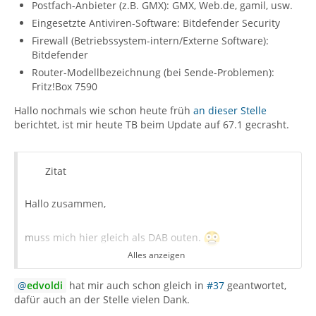
Postfach-Anbieter (z.B. GMX): GMX, Web.de, gamil, usw.
Eingesetzte Antiviren-Software: Bitdefender Security
Firewall (Betriebssystem-intern/Externe Software):
Bitdefender
Router-Modellbezeichnung (bei Sende-Problemen):
Fritz!Box 7590
Hallo nochmals wie schon heute früh
an dieser Stelle
berichtet, ist mir heute TB beim Update auf 67.1 gecrasht.
Zitat
Hallo zusammen,
muss mich hier gleich als DAB outen.
Alles anzeigen
Nachdem mir heute bei Firefox die Version 69.0.1 als
edvoldi
hat mir auch schon gleich in
#37
geantwortet,
Update angeboten wurde habe ich dies gleich installiert.
dafür auch an der Stelle vielen Dank.