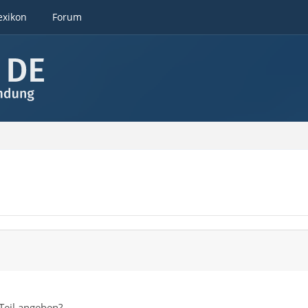
exikon
Forum
 Teil angeben?