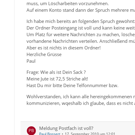
muss, um Löscharbeiten vorzunehmen.
Auf einem Konto stand dann der Spruch mehrere male:
Ich habe mich bereits an folgenden Spruch gewöhnt
Der Ordner Posteingang ist voll und kann keine we
Um Platz für weitere Nachrichten zu machen, löschen
vorhandene Nachrichten verteilen. Anschließend mü
Aber es ist nichts in diesem Ordner!
Herzliche Grüsse
Paul
Frage: Wie als ist Dein Sack ?
Meine Jute ist 72,5 Striche alt!
Hast Du mir bitte Deine Telfonnummer bzw.
Wohlverstanden, ich kann alle hereingekommenen m
kommunizieren, wqeshalb ich glaube, dass es nicht 
Meldung Postfach ist voll?
Paul Bossert
17. September 2010 um 12:01