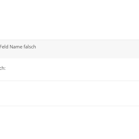
 Feld Name falsch
r noch Arbeitserleichterung?
ch: