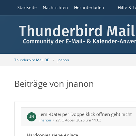
Startseite
Nachrichten
Herunterladen
Hilfe & L
Thunderbird Mail DE
jnanon
Beiträge von jnanon
.eml-Datei per Doppelklick öffnen geht nicht
jnanon
27. Oktober 2025 um 11:03
Hardcopies siehe Anlage.