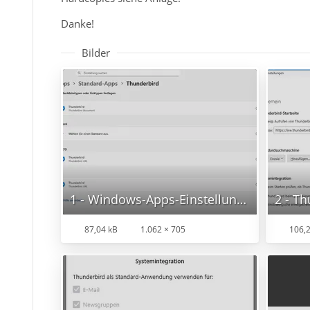
Danke!
Bilder
1 - Windows-Apps-Einstellung.jpg
87,04 kB
1.062 × 705
106,2