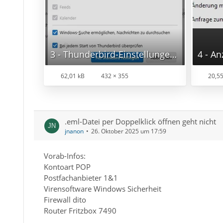
3 - Thunderbird-Einstellungen - über Button unten.jpg
4 - An
62,01 kB
432 × 355
20,55
.eml-Datei per Doppelklick öffnen geht nicht
jnanon
26. Oktober 2025 um 17:59
Vorab-Infos:
Kontoart POP
Postfachanbieter 1&1
Virensoftware Windows Sicherheit
Firewall dito
Router Fritzbox 7490