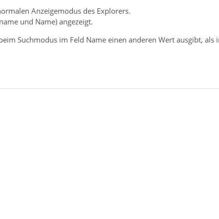
 normalen Anzeigemodus des Explorers.
iname und Name) angezeigt.
r beim Suchmodus im Feld Name einen anderen Wert ausgibt, als 
ren
so den Vorschlag von TB übernehme dann ist Dateiname=Name un
immer die Mails und schreibst das Datum dabei davor??? Das kann
macht sich welche. (Sorry aber ich speichere tausende Emails als
icht immer das Datum dazu schreiben zu müssen und den Betreff