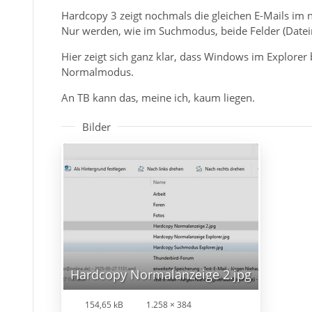
Hardcopy 3 zeigt nochmals die gleichen E-Mails im
Nur werden, wie im Suchmodus, beide Felder (Date
Hier zeigt sich ganz klar, dass Windows im Explore
Normalmodus.
An TB kann das, meine ich, kaum liegen.
witzig, aber so kann ich den Fehler hier provozie
Bilder
Wenn ich den Dateinamen aber nicht ändere, al
der Fehler tritt nicht auf.
Dann haben wir das geklärt - also Du speicherst 
ich fast nicht glauben, aber wer keine Arbeit hat 
eml und da ich faul bin habe ich das AddOn um n
zu kürzen usw...
Hardcopy Normalanzeige 2.jpg
154,65 kB
1.258 × 384