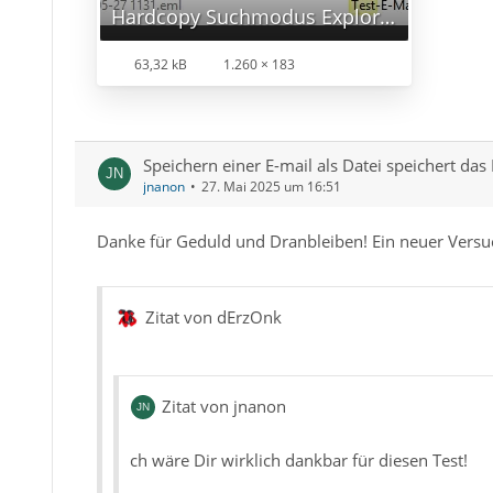
Hardcopy Suchmodus Explorer.jpg
63,32 kB
1.260 × 183
Speichern einer E-mail als Datei speichert das
Vielleicht wäre das eine Lösung für Dich und soga
jnanon
27. Mai 2025 um 16:51
Danke für Geduld und Dranbleiben! Ein neuer Versu
Zitat von dErzOnk
Zitat von jnanon
ch wäre Dir wirklich dankbar für diesen Test!