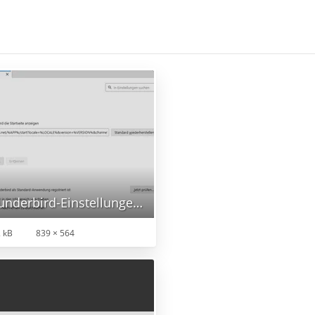
2 - Thunderbird-Einstellungen 1.jpg
 kB
839 × 564