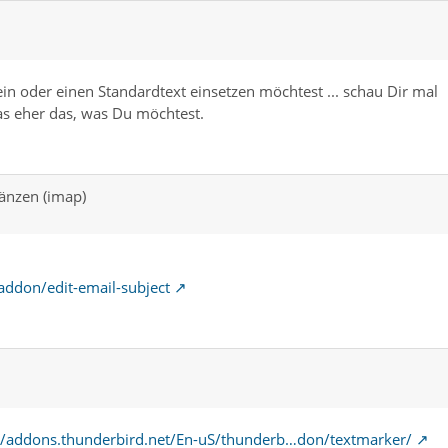
ein oder einen Standardtext einsetzen möchtest ... schau Dir mal
t das eher das, was Du möchtest.
änzen (imap)
addon/edit-email-subject
//addons.thunderbird.net/En-uS/thunderb…don/textmarker/