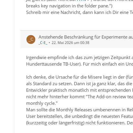
breaks key navigation in the folder pane.")
Schreib mir eine Nachricht, dann kann ich Dir eine 
Anstehende Beschränkung für Experimente au
_C-E_
22. Mai 2026 um 00:38
Irgendwie empfinde ich das zum jetzigen Zeitpunkt al
Hunderttausende TB-User). Für mich einfach ein Un
Ich denke, die Ursache für die Misere liegt in der (
als Standard zu setzen. Dann ist ja ganz klar, das 
Entwickler praktisch monatlich mit entsprechende
nicht mehr hinterher kommt "The Add-on review tea
monthly cycle."
Man sollte die Monthly Releases umbenennen in Rele
User bereitstellen, die unbedingt die neuesten Fe
(kurzzeitig oder längerfristig) nicht funktionieren. D