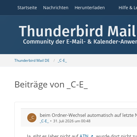
Startseite
Nachrichten
Herunterladen
Hilfe & L
Thunderbird Mail DE
_C-E_
Beiträge von _C-E_
beim Ordner-Wechsel automatisch auf letzte 
_C-E_
31. Juli 2026 um 00:48
Ja, gibt es (aber nicht auf
ATN
, wurde dort nicht zu