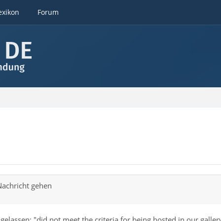
exikon
Forum
Nachricht gehen
gelassen: "did not meet the criteria for being hosted in our gallery