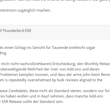
Testversion zugänglich machen.
f Thunderbird ESR
s einen Schlag ins Gesicht für Tausende (vielleicht sogar
ding.
für mich nicht nachvollziehbaren) Entscheidung, den Monthly Relea
die überwältigende Mehrheit der User von Add-ons und deren
n Problemen kämpfen müssen, und dass der arme John beim Revi
m is repeatedly overwhelmed by bulk reviews aligned to the
ase Candidates, diese nicht als Standard setzen, sondern nur für
atures haben wollen und in Kauf nehmen, dass manche Add-ons
er ESR Release sollte der Standard sein.