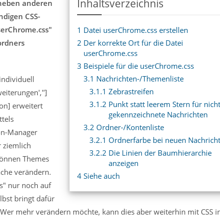
Inhaltsverzeichnis
 (neben anderen
ndigen CSS-
serChrome.css"
1
Datei userChrome.css erstellen
ordners
2
Der korrekte Ort für die Datei
userChrome.css
3
Beispiele für die userChrome.css
3.1
Nachrichten-/Themenliste
individuell
3.1.1
Zebrastreifen
iterungen','']
3.1.2
Punkt statt leerem Stern für nich
on] erweitert
gekennzeichnete Nachrichten
ttels
3.2
Ordner-/Kontenliste
-on-Manager
3.2.1
Ordnerfarbe bei neuen Nachrich
 ziemlich
3.2.2
Die Linien der Baumhierarchie
 können Themes
anzeigen
che verändern.
4
Siehe auch
s" nur noch auf
bst bringt dafür
Wer mehr verändern möchte, kann dies aber weiterhin mit CSS i