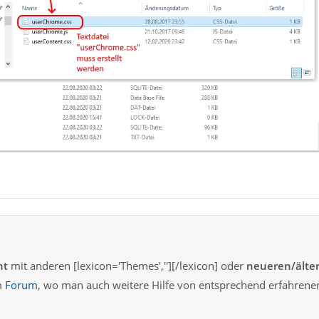
ht
mit anderen [lexicon='Themes',''][/lexicon] oder
neueren/älte
m
Forum
, wo man auch weitere Hilfe von entsprechend erfahrene