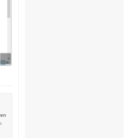
ren
n