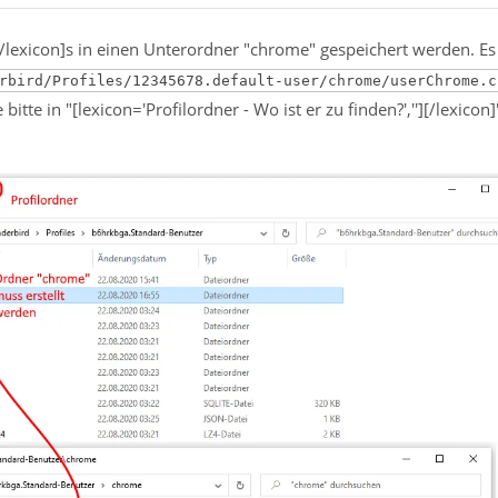
][/lexicon]s in einen Unterordner "chrome" gespeichert werden. Es
rbird/Profiles/12345678.default-user/chrome/userChrome.c
bitte in "[lexicon='Profilordner - Wo ist er zu finden?',''][/lexicon]