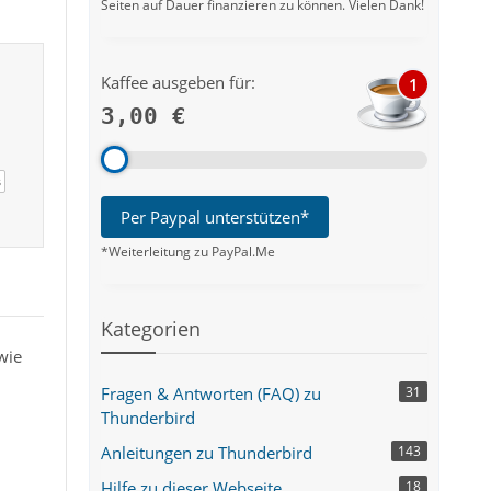
Seiten auf Dauer finanzieren zu können. Vielen Dank!
Kaffee ausgeben für:
1
3,00 €
s
Per Paypal unterstützen*
*Weiterleitung zu PayPal.Me
Kategorien
wie
Fragen & Antworten (FAQ) zu
31
Thunderbird
Anleitungen zu Thunderbird
143
Hilfe zu dieser Webseite
18