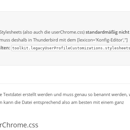
Stylesheets (also auch die userChrome.css)
standardmäßig nicht
uss deshalb in Thunderbird mit dem [lexicon='Konfig-Editor','']
lten:
toolkit.legacyUserProfileCustomizations.stylesheet
ne Textdatei erstellt werden und muss genau so benannt werden, 
an kann die Datei entsprechend also am besten mit einem ganz
serChrome.css