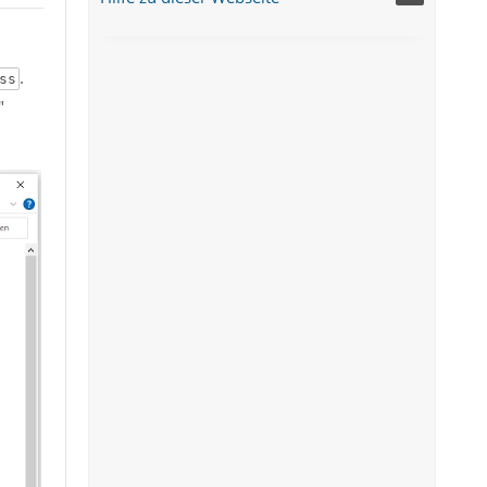
.
ss
"