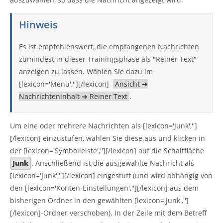
Hinweis
Es ist empfehlenswert, die empfangenen Nachrichten
zumindest in dieser Trainingsphase als "Reiner Text"
anzeigen zu lassen. Wählen Sie dazu im
[lexicon='Menü',''][/lexicon]
Ansicht ➔
Nachrichteninhalt ➔ Reiner Text
.
Um eine oder mehrere Nachrichten als [lexicon='Junk','']
[/lexicon] einzustufen, wählen Sie diese aus und klicken in
der [lexicon='Symbolleiste',''][/lexicon] auf die Schaltfläche
Junk
. Anschließend ist die ausgewählte Nachricht als
[lexicon='Junk',''][/lexicon] eingestuft (und wird abhängig von
den [lexicon='Konten-Einstellungen',''][/lexicon] aus dem
bisherigen Ordner in den gewählten [lexicon='Junk','']
[/lexicon]-Ordner verschoben). In der Zeile mit dem Betreff