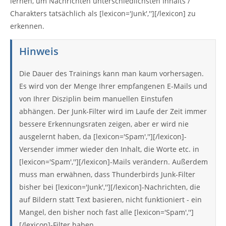
lernen, um Nachrichten unterschiedlichsten Inhalts /
Charakters tatsächlich als [lexicon='Junk',''][/lexicon] zu
erkennen.
Hinweis
Die Dauer des Trainings kann man kaum vorhersagen.
Es wird von der Menge Ihrer empfangenen E-Mails und
von Ihrer Disziplin beim manuellen Einstufen
abhängen. Der Junk-Filter wird im Laufe der Zeit immer
bessere Erkennungsraten zeigen, aber er wird nie
ausgelernt haben, da [lexicon='Spam',''][/lexicon]-
Versender immer wieder den Inhalt, die Worte etc. in
[lexicon='Spam',''][/lexicon]-Mails verändern. Außerdem
muss man erwähnen, dass Thunderbirds Junk-Filter
bisher bei [lexicon='Junk',''][/lexicon]-Nachrichten, die
auf Bildern statt Text basieren, nicht funktioniert - ein
Mangel, den bisher noch fast alle [lexicon='Spam','']
[/lexicon]-Filter haben.