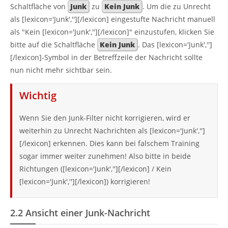
Schaltfläche von
Junk
zu
Kein Junk
. Um die zu Unrecht
als [lexicon='Junk',''][/lexicon] eingestufte Nachricht manuell
als "Kein [lexicon='Junk',''][/lexicon]" einzustufen, klicken Sie
bitte auf die Schaltfläche
Kein Junk
. Das [lexicon='Junk','']
[/lexicon]-Symbol in der Betreffzeile der Nachricht sollte
nun nicht mehr sichtbar sein.
Wichtig
Wenn Sie den Junk-Filter nicht korrigieren, wird er
weiterhin zu Unrecht Nachrichten als [lexicon='Junk','']
[/lexicon] erkennen. Dies kann bei falschem Training
sogar immer weiter zunehmen! Also bitte in beide
Richtungen ([lexicon='Junk',''][/lexicon] / Kein
[lexicon='Junk',''][/lexicon]) korrigieren!
2.2
Ansicht einer Junk-Nachricht