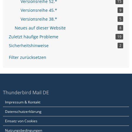
Versionsreihe 52.*
15
Versionsreihe 45.*
9
Versionsreihe 38.*
5
Neues auf dieser Website
8
Zuletzt häufige Probleme
19
Sicherheitshinweise
2
Filter zurücksetzen
Thunderbird Mail DE
Impressum & Kontakt
Datenschutzerklärung
Einsatz von Cookies
Nutzungsbedingungen