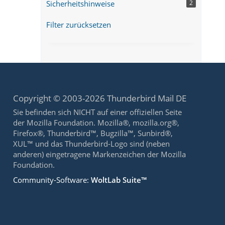
Sicherheitshinweise
2
Filter zurücksetzen
Copyright © 2003-2026 Thunderbird Mail DE
Sie befinden sich NICHT auf einer offiziellen Seite
der Mozilla Foundation. Mozilla®, mozilla.org®,
Firefox®, Thunderbird™, Bugzilla™, Sunbird®,
XUL™ und das Thunderbird-Logo sind (neben
anderen) eingetragene Markenzeichen der Mozilla
Foundation.
Community-Software:
WoltLab Suite™