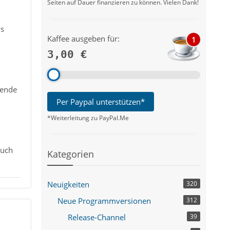
Seiten auf Dauer finanzieren zu können. Vielen Dank!
ws
Kaffee ausgeben für:
1
3,00 €
sende
Per Paypal unterstützen*
*Weiterleitung zu PayPal.Me
uch
Kategorien
Neuigkeiten
320
Neue Programmversionen
312
Release-Channel
39