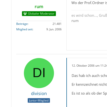
Wo der Prof.Ordner is
rum
Globaler Moderator
es wird schon..., Gru
rum
Beiträge
21.481
Mitglied seit
9. Jun. 2006
12. Oktober 2006 um 11:2
Das hab ich auch scho
Er kennzeichnet nich
division
Es ist so als ob der S
Junior-Mitglied