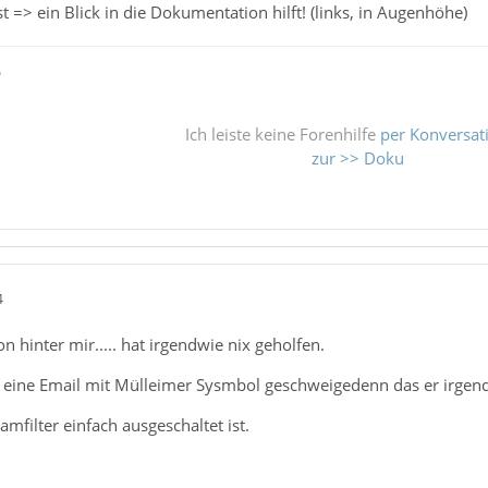
t => ein Blick in die Dokumentation hilft! (links, in Augenhöhe)
ß
Ich leiste keine Forenhilfe
per Konversat
zur >> Doku
4
n hinter mir..... hat irgendwie nix geholfen.
t eine Email mit Mülleimer Sysmbol geschweigedenn das er irg
pamfilter einfach ausgeschaltet ist.