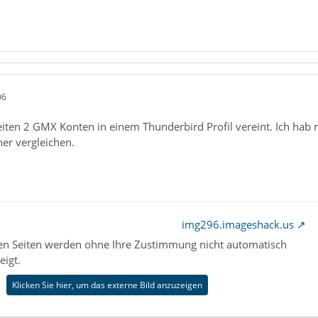
06
eiten 2 GMX Konten in einem Thunderbird Profil vereint. Ich hab
ner vergleichen.
img296.imageshack.us
nen Seiten werden ohne Ihre Zustimmung nicht automatisch
eigt.
Klicken Sie hier, um das externe Bild anzuzeigen