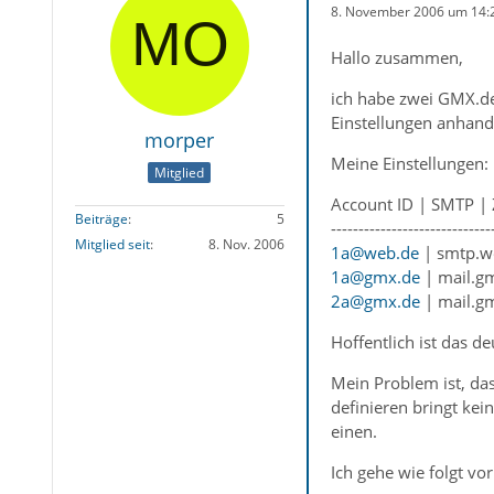
8. November 2006 um 14:
Hallo zusammen,
ich habe zwei GMX.de
Einstellungen anhand 
morper
Meine Einstellungen:
Mitglied
Account ID | SMTP 
Beiträge
5
-----------------------------
Mitglied seit
8. Nov. 2006
1a@web.de
| smtp.w
1a@gmx.de
| mail.g
2a@gmx.de
| mail.g
Hoffentlich ist das de
Mein Problem ist, da
definieren bringt kei
einen.
Ich gehe wie folgt vor