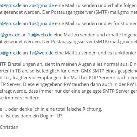
a@gmx.de
an
2a@gmx.de
eine Mail zu senden und erhalte folge
t gesendet werden. Der Postausgangsserver (SMTP) mail.gmx.net ist 
a@gmx.de
an
1a@gmx.de
eine Mail zu senden und es funktionier
a@gmx.de
an
1a@web.de
eine Mail zu senden und erhalte folgen
t gesendet werden. Der Postausgangsserver (SMTP) mail.gmx.net ist 
a@gmx.de
an
1a@web.de
eine Mail zu senden und es funktioniert
TP Einstellungen an, sieht in meinen Augen alles normal aus. Eine
rter in TB an, so ist lediglich für einen GMX SMTP eines gespeic
wörter, fragt er vor Empfangen der Mail bei POP Servern nach d
P Server. Diese eingegebenn PW tauchen dann auch in der PW List
ragt werde, dass immer nur der eine angelegte SMTP Server gen
se immer scheitern.
... oder denke ich in eine total falsche Richtung.
en - ist das dann ein Bug in TB?
 Christian