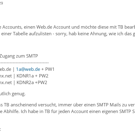
29
 Accounts, einen Web.de Account und möchte diese mit TB bearbe
einer Tabelle aufzulisten - sorry, hab keine Ahnung, wie ich das
| Zugang zum SMTP
---------------------------------
eb.de |
1a@web.de
+ PW1
mx.net | KDNR1a + PW2
mx.net | KDNR2a +PW2
utlich genug.
ss TB anscheinend versucht, immer über einen SMTP Mails zu ve
ne Abhilfe. Ich habe in TB für jeden Account einen eigenen SMTP
: