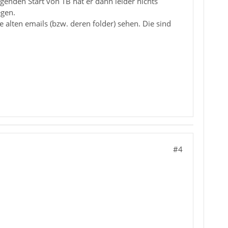
genden Start von TB hat er dann leider nichts
egen.
lten emails (bzw. deren folder) sehen. Die sind
#4