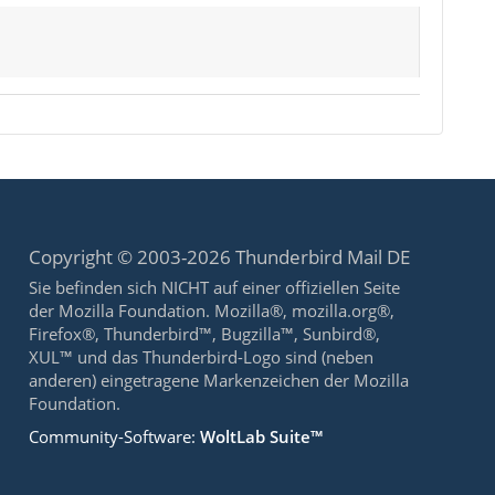
Copyright © 2003-2026 Thunderbird Mail DE
Sie befinden sich NICHT auf einer offiziellen Seite
der Mozilla Foundation. Mozilla®, mozilla.org®,
Firefox®, Thunderbird™, Bugzilla™, Sunbird®,
XUL™ und das Thunderbird-Logo sind (neben
anderen) eingetragene Markenzeichen der Mozilla
Foundation.
Community-Software:
WoltLab Suite™