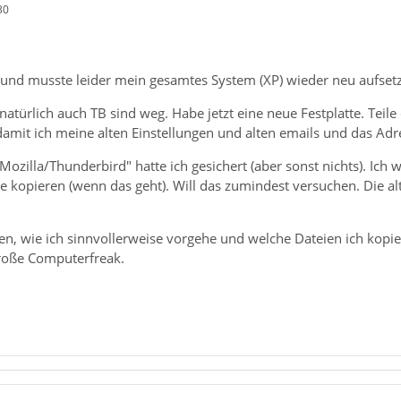
30
h und musste leider mein gesamtes System (XP) wieder neu aufset
türlich auch TB sind weg. Habe jetzt eine neue Festplatte. Teile d
 damit ich meine alten Einstellungen und alten emails und das 
"Mozilla/Thunderbird" hatte ich gesichert (aber sonst nichts). Ich
ue kopieren (wenn das geht). Will das zumindest versuchen. Die a
n, wie ich sinnvollerweise vorgehe und welche Dateien ich kopi
große Computerfreak.