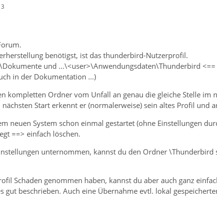
13
Forum.
rherstellung benötigst, ist das thunderbird-Nutzerprofil.
 c:\Dokumente und ...\<user>\Anwendungsdaten\Thunderbird <== 
uch in der Dokumentation ...)
en kompletten Ordner vom Unfall an genau die gleiche Stelle im
 nächsten Start erkennt er (normalerweise) sein altes Profil und ar
em neuen System schon einmal gestartet (ohne Einstellungen dur
egt ==> einfach löschen.
Einstellungen unternommen, kannst du den Ordner \Thunderbird 
 Profil Schaden genommen haben, kannst du aber auch ganz einf
es gut beschrieben. Auch eine Übernahme evtl. lokal gespeicherter