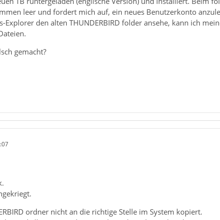
en TB runtergeladen (englische Version) und installiert. Beim fol
kommen leer und fordert mich auf, ein neues Benutzerkonto anzul
Explorer den alten THUNDERBIRD folder ansehe, kann ich meine a
Dateien.
lsch gemacht?
:07
k.
ngekriegt.
BIRD ordner nicht an die richtige Stelle im System kopiert.