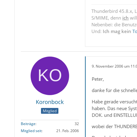
Thunderbird 45.8.x, 
S/MIME, denn
ich
wil
Nebenbei: die Benut
Und:
Ich mag kein
T
9. November 2006 um 11:
Peter,
danke für die schnelle
Koronbock
Habe gerade versucht
haben. Das neue Syst
Mitglied
DOK. und EINSTEL
Beiträge
32
wobei der THUNDERBIR
Mitglied seit
21. Feb. 2006