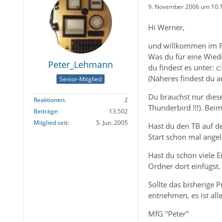
9. November 2006 um 10:
Hi Werner,
und willkommen im 
Was du für eine Wiede
Peter_Lehmann
du findest es unter:
(Näheres findest du a
Senior-Mitglied
Du brauchst nur dies
Reaktionen
2
Thunderbird !!!). Beim
Beiträge
13.502
Mitglied seit
5. Jun. 2005
Hast du den TB auf d
Start schon mal angel
Hast du schon viele 
Ordner dort einfügst.
Sollte das bisherige
entnehmen, es ist all
MfG "Peter"