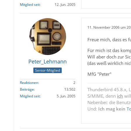
Mitglied seit
12. Jun. 2005
11. November 2006 um 20
Freue mich, dass es f
Für mich ist das komp
Will aber doch zur S
Peter_Lehmann
(das weiß wirklich nich
Senior-Mitglied
MfG "Peter"
Reaktionen
2
Thunderbird 45.8.x, 
Beiträge
13.502
S/MIME, denn
ich
wil
Mitglied seit
5. Jun. 2005
Nebenbei: die Benut
Und:
Ich mag kein
T