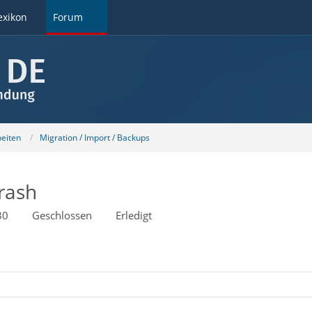
exikon
Forum
beiten
Migration / Import / Backups
rash
30
Geschlossen
Erledigt