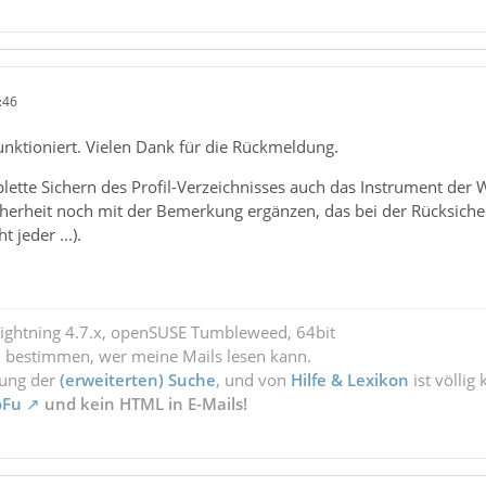
:46
unktioniert. Vielen Dank für die Rückmeldung.
lette Sichern des Profil-Verzeichnisses auch das Instrument der 
icherheit noch mit der Bemerkung ergänzen, das bei der Rücksich
t jeder ...).
Lightning 4.7.x, openSUSE Tumbleweed, 64bit
l bestimmen, wer meine Mails lesen kann.
zung der
(erweiterten) Suche
, und von
Hilfe & Lexikon
ist völlig
oFu
und kein HTML in E-Mails!