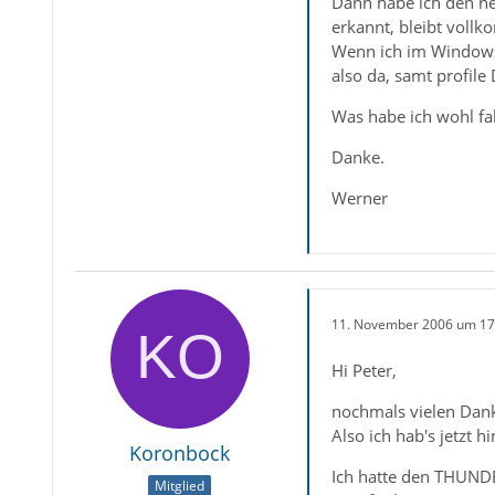
Dann habe ich den neu
erkannt, bleibt voll
Wenn ich im Windows-
also da, samt profile 
Was habe ich wohl fa
Danke.
Werner
11. November 2006 um 17
Hi Peter,
nochmals vielen Dan
Also ich hab's jetzt hi
Koronbock
Ich hatte den THUNDER
Mitglied