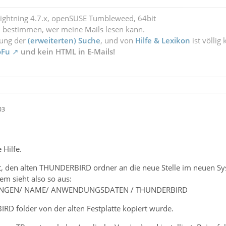
Lightning 4.7.x, openSUSE Tumbleweed, 64bit
l bestimmen, wer meine Mails lesen kann.
zung der
(erweiterten) Suche
, und von
Hilfe & Lexikon
ist völlig
oFu
und kein HTML in E-Mails!
03
 Hilfe.
, den alten THUNDERBIRD ordner an die neue Stelle im neuen Sys
em sieht also so aus:
LUNGEN/ NAME/ ANWENDUNGSDATEN / THUNDERBIRD
D folder von der alten Festplatte kopiert wurde.