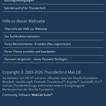
Nutzungsbedingungen
Spendenaufruf für Thunderbird
Hilfe zu dieser Webseite
Übersicht der Hilfe zur Webseite
Die Suchfunktion benutzen
Foren-Benutzerkonto - Erstellen (Neu registrieren)
Foren-Thema erstellen und bearbeiten
Passwort vergessen - neues Passwort festlegen
Copyright © 2003-2026 Thunderbird Mail DE
Sie befinden sich NICHT auf einer offiziellen Seite der Mozilla Foundation.
Mozilla®, mozilla.org®, Firefox®, Thunderbird™, Bugzilla™, Sunbird®, XUL™
und das Thunderbird-Logo sind (neben anderen) eingetragene
Markenzeichen der Mozilla Foundation.
Community-Software:
WoltLab Suite™