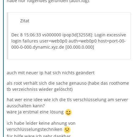
habe nur folgendes gefunden (auth.log):
Zitat
Dec 8 15:06:33 vs000000 ipop3d[32558]: Login excessive
login failures user=web0p0 auth=web0p0 host=port-00-
000-0-000.dynamic.xyz.de [00.000.0.000]
auch mit neuer ip hat sich nichts geändert
als root verhält sich die sache genauso (habe das roothome
tb verzeichniss wieder gelöscht)
hat wer eine idee wie ich die tls verschlüsselung am server
ausschalten kann?
wäre ja erstmal eine lösung
ich habe leider keine ahnung von
verschlüsselungstechniken
für hilfe wäre ich sehr dankbar