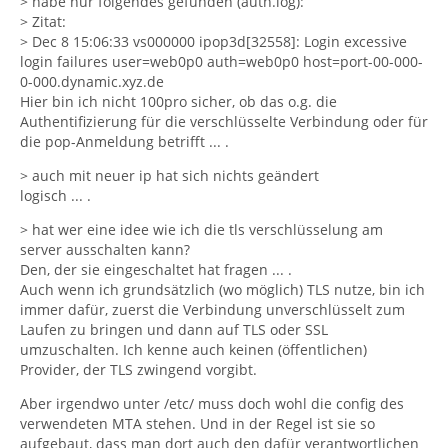
> habe nur folgendes gefunden (auth.log):
> Zitat:
> Dec 8 15:06:33 vs000000 ipop3d[32558]: Login excessive
login failures user=web0p0 auth=web0p0 host=port-00-000-
0-000.dynamic.xyz.de
Hier bin ich nicht 100pro sicher, ob das o.g. die
Authentifizierung für die verschlüsselte Verbindung oder für
die pop-Anmeldung betrifft ... .
> auch mit neuer ip hat sich nichts geändert
logisch ... .
> hat wer eine idee wie ich die tls verschlüsselung am
server ausschalten kann?
Den, der sie eingeschaltet hat fragen ... .
Auch wenn ich grundsätzlich (wo möglich) TLS nutze, bin ich
immer dafür, zuerst die Verbindung unverschlüsselt zum
Laufen zu bringen und dann auf TLS oder SSL
umzuschalten. Ich kenne auch keinen (öffentlichen)
Provider, der TLS zwingend vorgibt.
Aber irgendwo unter /etc/ muss doch wohl die config des
verwendeten MTA stehen. Und in der Regel ist sie so
aufgebaut, dass man dort auch den dafür verantwortlichen